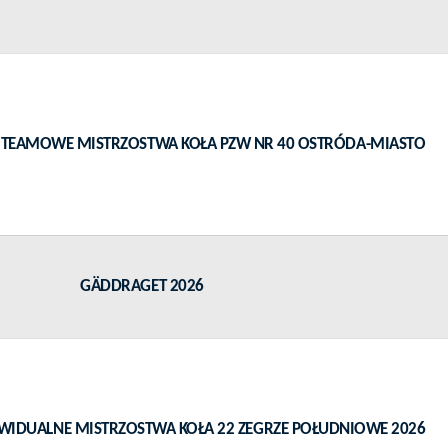
 TEAMOWE MISTRZOSTWA KOŁA PZW NR 40 OSTRÓDA-MIASTO
GÄDDRAGET 2026
WIDUALNE MISTRZOSTWA KOŁA 22 ZEGRZE POŁUDNIOWE 2026