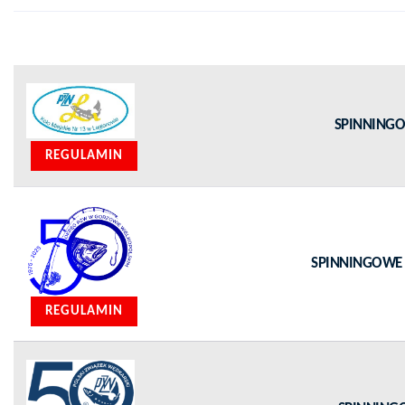
SPINNINGO
REGULAMIN
SPINNINGOWE
REGULAMIN