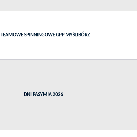
 TEAMOWE SPINNINGOWE GPP MYŚLIBÓRZ
DNI PASYMIA 2026