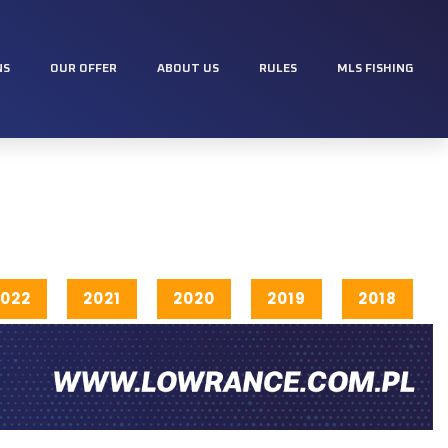
NS
OUR OFFER
ABOUT US
RULES
MLS FISHING
2022
2021
2020
2019
2018