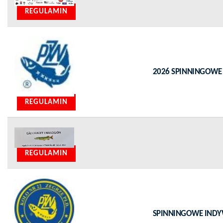
REGULAMIN
2026 SPINNINGOWE
REGULAMIN
REGULAMIN
SPINNINGOWE INDY