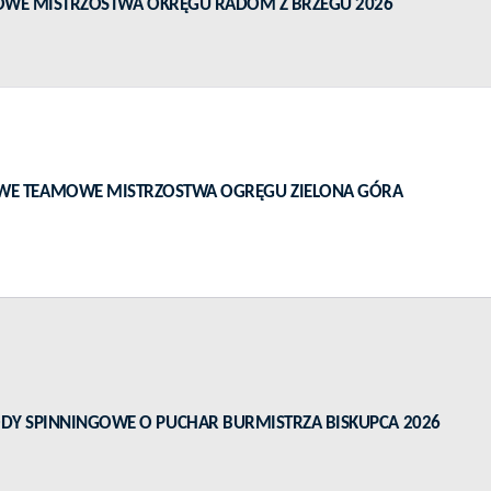
OWE MISTRZOSTWA OKRĘGU RADOM Z BRZEGU 2026
WE TEAMOWE MISTRZOSTWA OGRĘGU ZIELONA GÓRA
Y SPINNINGOWE O PUCHAR BURMISTRZA BISKUPCA 2026