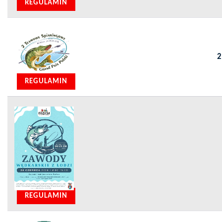
REGULAMIN
2
REGULAMIN
REGULAMIN