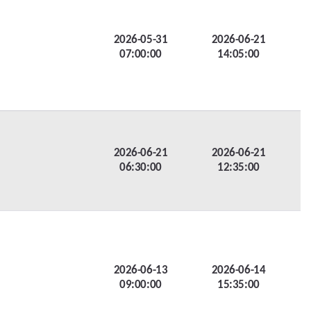
2026-05-31
2026-06-21
07:00:00
14:05:00
2026-06-21
2026-06-21
06:30:00
12:35:00
2026-06-13
2026-06-14
09:00:00
15:35:00